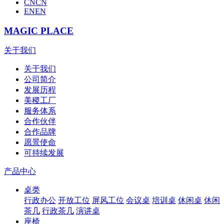
CN
CN
EN
EN
MAGIC PLACE
关于我们
关于我们
公司简介
发展历程
美稷工厂
服务体系
合作伙伴
合作品牌
愿景使命
可持续发展
产品中心
桌类
行政办公
开放工位
屏风工位
会议桌
培训桌
休闲桌
休闲
茶几
行政茶几
演讲桌
座椅