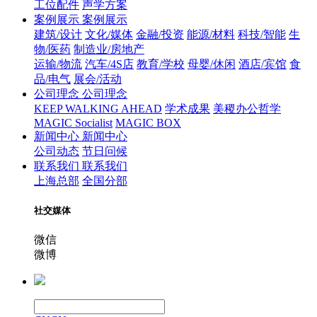
工位配件
声学方案
案例展示
案例展示
建筑/设计
文化/媒体
金融/投资
能源/材料
科技/智能
生
物/医药
制造业/房地产
运输/物流
汽车/4S店
教育/学校
母婴/休闲
酒店/宾馆
食
品/电气
展会/活动
公司理念
公司理念
KEEP WALKING AHEAD
学术成果
美稷办公哲学
MAGIC Socialist
MAGIC BOX
新闻中心
新闻中心
公司动态
节日问候
联系我们
联系我们
上海总部
全国分部
社交媒体
微信
微博