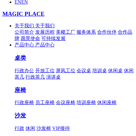
EN
EN
MAGIC PLACE
关于我们
关于我们
公司简介
发展历程
美稷工厂
服务体系
合作伙伴
合作品
牌
愿景使命
可持续发展
产品中心
产品中心
桌类
行政办公
开放工位
屏风工位
会议桌
培训桌
休闲桌
休闲
茶几
行政茶几
演讲桌
座椅
行政座椅
员工座椅
会议座椅
培训座椅
休闲座椅
沙发
行政
休闲
沙发椅
VIP接待