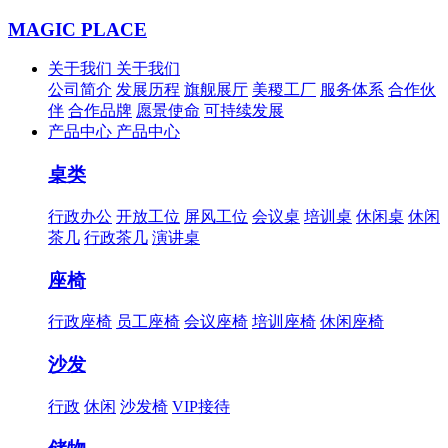
MAGIC PLACE
关于我们
关于我们
公司简介
发展历程
旗舰展厅
美稷工厂
服务体系
合作伙
伴
合作品牌
愿景使命
可持续发展
产品中心
产品中心
桌类
行政办公
开放工位
屏风工位
会议桌
培训桌
休闲桌
休闲
茶几
行政茶几
演讲桌
座椅
行政座椅
员工座椅
会议座椅
培训座椅
休闲座椅
沙发
行政
休闲
沙发椅
VIP接待