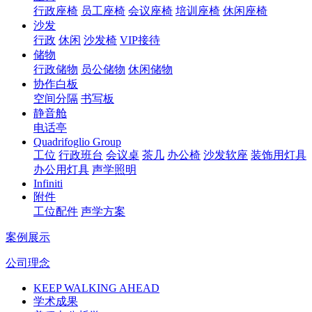
行政座椅
员工座椅
会议座椅
培训座椅
休闲座椅
沙发
行政
休闲
沙发椅
VIP接待
储物
行政储物
员公储物
休闲储物
协作白板
空间分隔
书写板
静音舱
电话亭
Quadrifoglio Group
工位
行政班台
会议桌
茶几
办公椅
沙发软座
装饰用灯具
办公用灯具
声学照明
Infiniti
附件
工位配件
声学方案
案例展示
公司理念
KEEP WALKING AHEAD
学术成果