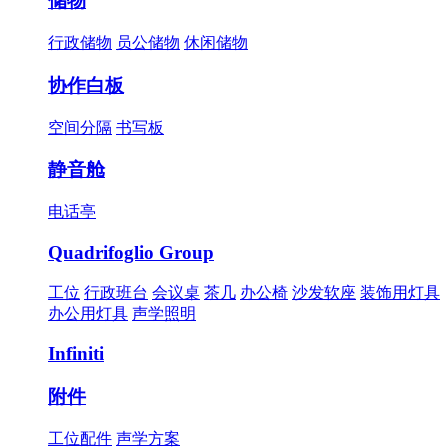
储物
行政储物
员公储物
休闲储物
协作白板
空间分隔
书写板
静音舱
电话亭
Quadrifoglio Group
工位
行政班台
会议桌
茶几
办公椅
沙发软座
装饰用灯具
办公用灯具
声学照明
Infiniti
附件
工位配件
声学方案