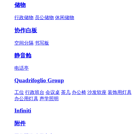
储物
行政储物
员公储物
休闲储物
协作白板
空间分隔
书写板
静音舱
电话亭
Quadrifoglio Group
工位
行政班台
会议桌
茶几
办公椅
沙发软座
装饰用灯具
办公用灯具
声学照明
Infiniti
附件