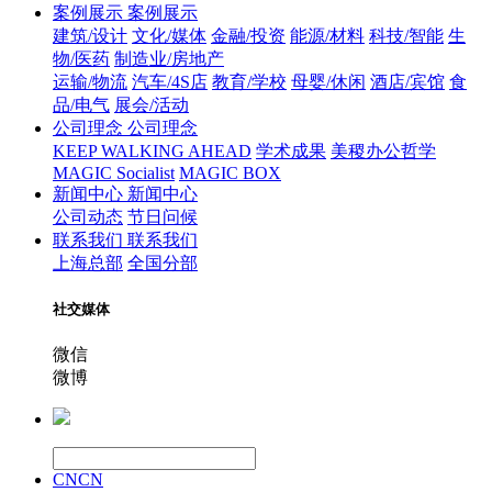
案例展示
案例展示
建筑/设计
文化/媒体
金融/投资
能源/材料
科技/智能
生
物/医药
制造业/房地产
运输/物流
汽车/4S店
教育/学校
母婴/休闲
酒店/宾馆
食
品/电气
展会/活动
公司理念
公司理念
KEEP WALKING AHEAD
学术成果
美稷办公哲学
MAGIC Socialist
MAGIC BOX
新闻中心
新闻中心
公司动态
节日问候
联系我们
联系我们
上海总部
全国分部
社交媒体
微信
微博
CN
CN