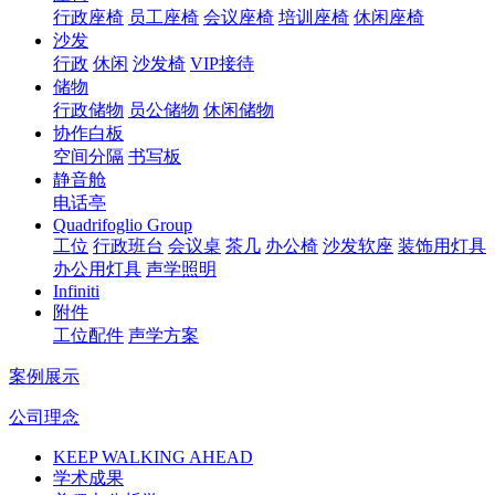
行政座椅
员工座椅
会议座椅
培训座椅
休闲座椅
沙发
行政
休闲
沙发椅
VIP接待
储物
行政储物
员公储物
休闲储物
协作白板
空间分隔
书写板
静音舱
电话亭
Quadrifoglio Group
工位
行政班台
会议桌
茶几
办公椅
沙发软座
装饰用灯具
办公用灯具
声学照明
Infiniti
附件
工位配件
声学方案
案例展示
公司理念
KEEP WALKING AHEAD
学术成果