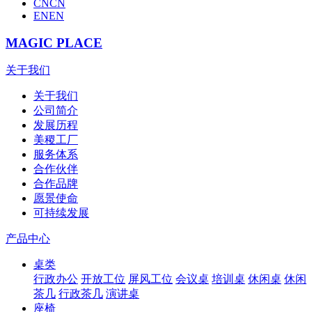
CN
CN
EN
EN
MAGIC PLACE
关于我们
关于我们
公司简介
发展历程
美稷工厂
服务体系
合作伙伴
合作品牌
愿景使命
可持续发展
产品中心
桌类
行政办公
开放工位
屏风工位
会议桌
培训桌
休闲桌
休闲
茶几
行政茶几
演讲桌
座椅