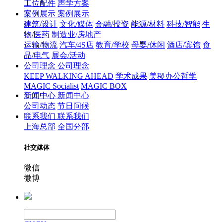
工位配件
声学方案
案例展示
案例展示
建筑/设计
文化/媒体
金融/投资
能源/材料
科技/智能
生
物/医药
制造业/房地产
运输/物流
汽车/4S店
教育/学校
母婴/休闲
酒店/宾馆
食
品/电气
展会/活动
公司理念
公司理念
KEEP WALKING AHEAD
学术成果
美稷办公哲学
MAGIC Socialist
MAGIC BOX
新闻中心
新闻中心
公司动态
节日问候
联系我们
联系我们
上海总部
全国分部
社交媒体
微信
微博