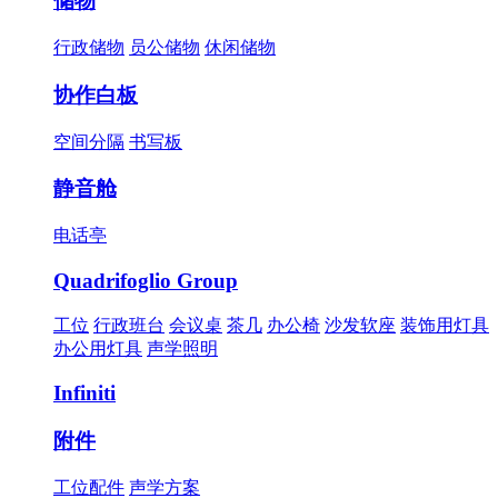
储物
行政储物
员公储物
休闲储物
协作白板
空间分隔
书写板
静音舱
电话亭
Quadrifoglio Group
工位
行政班台
会议桌
茶几
办公椅
沙发软座
装饰用灯具
办公用灯具
声学照明
Infiniti
附件
工位配件
声学方案