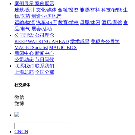
案例展示
案例展示
建筑/设计
文化/媒体
金融/投资
能源/材料
科技/智能
生
物/医药
制造业/房地产
运输/物流
汽车/4S店
教育/学校
母婴/休闲
酒店/宾馆
食
品/电气
展会/活动
公司理念
公司理念
KEEP WALKING AHEAD
学术成果
美稷办公哲学
MAGIC Socialist
MAGIC BOX
新闻中心
新闻中心
公司动态
节日问候
联系我们
联系我们
上海总部
全国分部
社交媒体
微信
微博
CN
CN