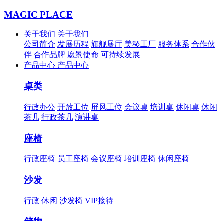
MAGIC PLACE
关于我们
关于我们
公司简介
发展历程
旗舰展厅
美稷工厂
服务体系
合作伙
伴
合作品牌
愿景使命
可持续发展
产品中心
产品中心
桌类
行政办公
开放工位
屏风工位
会议桌
培训桌
休闲桌
休闲
茶几
行政茶几
演讲桌
座椅
行政座椅
员工座椅
会议座椅
培训座椅
休闲座椅
沙发
行政
休闲
沙发椅
VIP接待