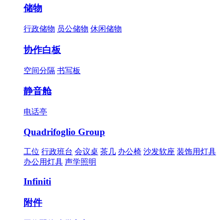
储物
行政储物
员公储物
休闲储物
协作白板
空间分隔
书写板
静音舱
电话亭
Quadrifoglio Group
工位
行政班台
会议桌
茶几
办公椅
沙发软座
装饰用灯具
办公用灯具
声学照明
Infiniti
附件