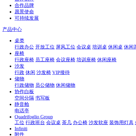
合作品牌
愿景使命
可持续发展
产品中心
桌类
行政办公
开放工位
屏风工位
会议桌
培训桌
休闲桌
休闲
座椅
行政座椅
员工座椅
会议座椅
培训座椅
休闲座椅
沙发
行政
休闲
沙发椅
VIP接待
储物
行政储物
员公储物
休闲储物
协作白板
空间分隔
书写板
静音舱
电话亭
Quadrifoglio Group
工位
行政班台
会议桌
茶几
办公椅
沙发软座
装饰用灯具
Infiniti
附件