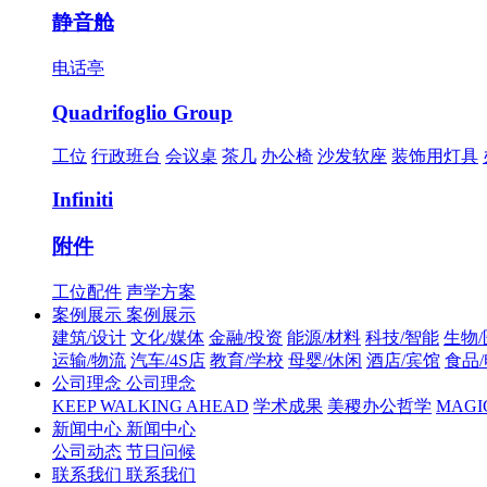
静音舱
电话亭
Quadrifoglio Group
工位
行政班台
会议桌
茶几
办公椅
沙发软座
装饰用灯具
Infiniti
附件
工位配件
声学方案
案例展示
案例展示
建筑/设计
文化/媒体
金融/投资
能源/材料
科技/智能
生物
运输/物流
汽车/4S店
教育/学校
母婴/休闲
酒店/宾馆
食品
公司理念
公司理念
KEEP WALKING AHEAD
学术成果
美稷办公哲学
MAGIC 
新闻中心
新闻中心
公司动态
节日问候
联系我们
联系我们