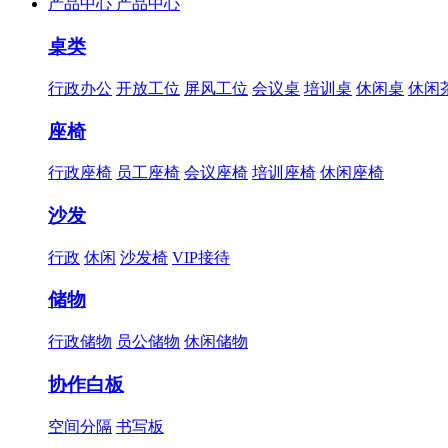
产品中心
产品中心
桌类
行政办公
开放工位
屏风工位
会议桌
培训桌
休闲桌
休闲
座椅
行政座椅
员工座椅
会议座椅
培训座椅
休闲座椅
沙发
行政
休闲
沙发椅
VIP接待
储物
行政储物
员公储物
休闲储物
协作白板
空间分隔
书写板