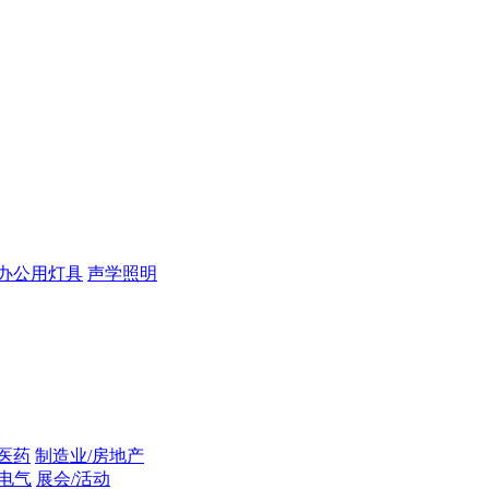
办公用灯具
声学照明
/医药
制造业/房地产
/电气
展会/活动