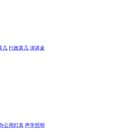
茶几
行政茶几
演讲桌
办公用灯具
声学照明