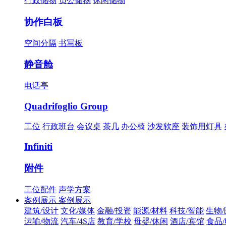
行政储物
员公储物
休闲储物
协作白板
空间分隔
书写板
静音舱
电话亭
Quadrifoglio Group
工位
行政班台
会议桌
茶几
办公椅
沙发软座
装饰用灯具
Infiniti
附件
工位配件
声学方案
案例展示
案例展示
建筑/设计
文化/媒体
金融/投资
能源/材料
科技/智能
生物
运输/物流
汽车/4S店
教育/学校
母婴/休闲
酒店/宾馆
食品