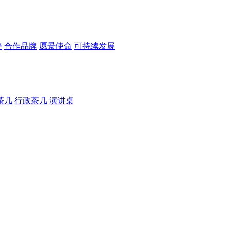
伴
合作品牌
愿景使命
可持续发展
茶几
行政茶几
演讲桌