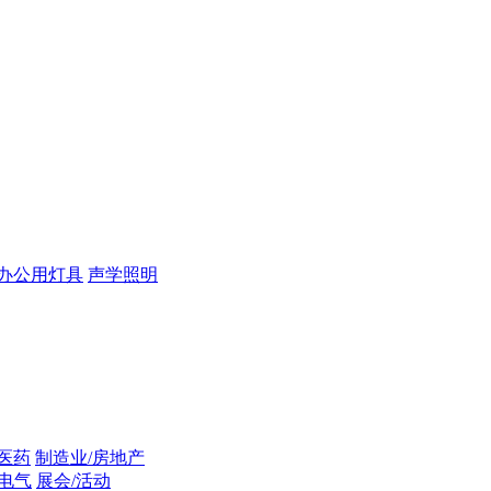
办公用灯具
声学照明
/医药
制造业/房地产
/电气
展会/活动