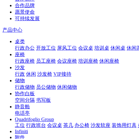
合作品牌
愿景使命
可持续发展
产品中心
桌类
行政办公
开放工位
屏风工位
会议桌
培训桌
休闲桌
休闲
座椅
行政座椅
员工座椅
会议座椅
培训座椅
休闲座椅
沙发
行政
休闲
沙发椅
VIP接待
储物
行政储物
员公储物
休闲储物
协作白板
空间分隔
书写板
静音舱
电话亭
Quadrifoglio Group
工位
行政班台
会议桌
茶几
办公椅
沙发软座
装饰用灯具
Infiniti
附件