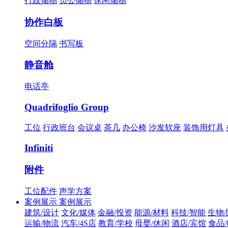
行政储物
员公储物
休闲储物
协作白板
空间分隔
书写板
静音舱
电话亭
Quadrifoglio Group
工位
行政班台
会议桌
茶几
办公椅
沙发软座
装饰用灯具
Infiniti
附件
工位配件
声学方案
案例展示
案例展示
建筑/设计
文化/媒体
金融/投资
能源/材料
科技/智能
生物
运输/物流
汽车/4S店
教育/学校
母婴/休闲
酒店/宾馆
食品