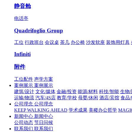
静音舱
电话亭
Quadrifoglio Group
工位
行政班台
会议桌
茶几
办公椅
沙发软座
装饰用灯具
Infiniti
附件
工位配件
声学方案
案例展示
案例展示
建筑/设计
文化/媒体
金融/投资
能源/材料
科技/智能
生物
运输/物流
汽车/4S店
教育/学校
母婴/休闲
酒店/宾馆
食品
公司理念
公司理念
KEEP WALKING AHEAD
学术成果
美稷办公哲学
MAGIC 
新闻中心
新闻中心
公司动态
节日问候
联系我们
联系我们