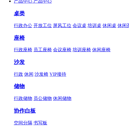
产品中心
产品中心
桌类
行政办公
开放工位
屏风工位
会议桌
培训桌
休闲桌
休闲
座椅
行政座椅
员工座椅
会议座椅
培训座椅
休闲座椅
沙发
行政
休闲
沙发椅
VIP接待
储物
行政储物
员公储物
休闲储物
协作白板
空间分隔
书写板