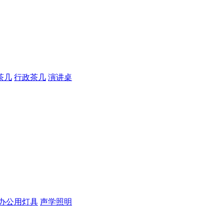
茶几
行政茶几
演讲桌
办公用灯具
声学照明