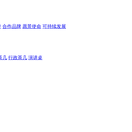
伴
合作品牌
愿景使命
可持续发展
茶几
行政茶几
演讲桌