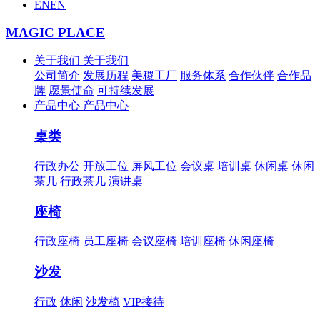
EN
EN
MAGIC PLACE
关于我们
关于我们
公司简介
发展历程
美稷工厂
服务体系
合作伙伴
合作品
牌
愿景使命
可持续发展
产品中心
产品中心
桌类
行政办公
开放工位
屏风工位
会议桌
培训桌
休闲桌
休闲
茶几
行政茶几
演讲桌
座椅
行政座椅
员工座椅
会议座椅
培训座椅
休闲座椅
沙发
行政
休闲
沙发椅
VIP接待