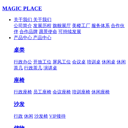
MAGIC PLACE
关于我们
关于我们
公司简介
发展历程
旗舰展厅
美稷工厂
服务体系
合作伙
伴
合作品牌
愿景使命
可持续发展
产品中心
产品中心
桌类
行政办公
开放工位
屏风工位
会议桌
培训桌
休闲桌
休闲
茶几
行政茶几
演讲桌
座椅
行政座椅
员工座椅
会议座椅
培训座椅
休闲座椅
沙发
行政
休闲
沙发椅
VIP接待