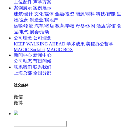
工位配件
声学方案
案例展示
案例展示
建筑/设计
文化/媒体
金融/投资
能源/材料
科技/智能
生
物/医药
制造业/房地产
运输/物流
汽车/4S店
教育/学校
母婴/休闲
酒店/宾馆
食
品/电气
展会/活动
公司理念
公司理念
KEEP WALKING AHEAD
学术成果
美稷办公哲学
MAGIC Socialist
MAGIC BOX
新闻中心
新闻中心
公司动态
节日问候
联系我们
联系我们
上海总部
全国分部
社交媒体
微信
微博