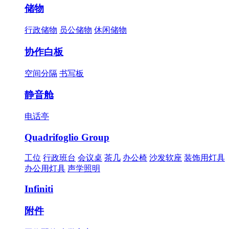
储物
行政储物
员公储物
休闲储物
协作白板
空间分隔
书写板
静音舱
电话亭
Quadrifoglio Group
工位
行政班台
会议桌
茶几
办公椅
沙发软座
装饰用灯具
办公用灯具
声学照明
Infiniti
附件