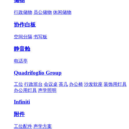
储物
行政储物
员公储物
休闲储物
协作白板
空间分隔
书写板
静音舱
电话亭
Quadrifoglio Group
工位
行政班台
会议桌
茶几
办公椅
沙发软座
装饰用灯具
办公用灯具
声学照明
Infiniti
附件
工位配件
声学方案