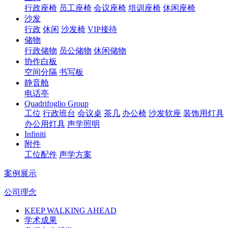
行政座椅
员工座椅
会议座椅
培训座椅
休闲座椅
沙发
行政
休闲
沙发椅
VIP接待
储物
行政储物
员公储物
休闲储物
协作白板
空间分隔
书写板
静音舱
电话亭
Quadrifoglio Group
工位
行政班台
会议桌
茶几
办公椅
沙发软座
装饰用灯具
办公用灯具
声学照明
Infiniti
附件
工位配件
声学方案
案例展示
公司理念
KEEP WALKING AHEAD
学术成果