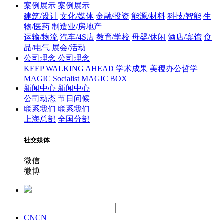
案例展示
案例展示
建筑/设计
文化/媒体
金融/投资
能源/材料
科技/智能
生
物/医药
制造业/房地产
运输/物流
汽车/4S店
教育/学校
母婴/休闲
酒店/宾馆
食
品/电气
展会/活动
公司理念
公司理念
KEEP WALKING AHEAD
学术成果
美稷办公哲学
MAGIC Socialist
MAGIC BOX
新闻中心
新闻中心
公司动态
节日问候
联系我们
联系我们
上海总部
全国分部
社交媒体
微信
微博
CN
CN