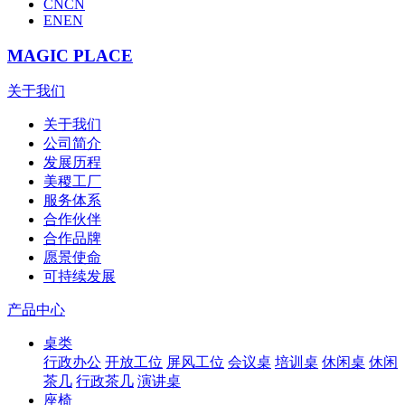
CN
CN
EN
EN
MAGIC PLACE
关于我们
关于我们
公司简介
发展历程
美稷工厂
服务体系
合作伙伴
合作品牌
愿景使命
可持续发展
产品中心
桌类
行政办公
开放工位
屏风工位
会议桌
培训桌
休闲桌
休闲
茶几
行政茶几
演讲桌
座椅