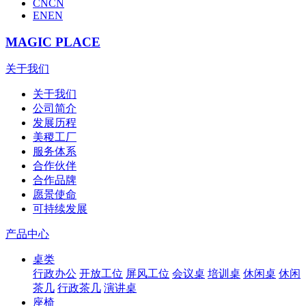
CN
CN
EN
EN
MAGIC PLACE
关于我们
关于我们
公司简介
发展历程
美稷工厂
服务体系
合作伙伴
合作品牌
愿景使命
可持续发展
产品中心
桌类
行政办公
开放工位
屏风工位
会议桌
培训桌
休闲桌
休闲
茶几
行政茶几
演讲桌
座椅