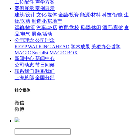
工位配件
声学方案
案例展示
案例展示
建筑/设计
文化/媒体
金融/投资
能源/材料
科技/智能
生
物/医药
制造业/房地产
运输/物流
汽车/4S店
教育/学校
母婴/休闲
酒店/宾馆
食
品/电气
展会/活动
公司理念
公司理念
KEEP WALKING AHEAD
学术成果
美稷办公哲学
MAGIC Socialist
MAGIC BOX
新闻中心
新闻中心
公司动态
节日问候
联系我们
联系我们
上海总部
全国分部
社交媒体
微信
微博