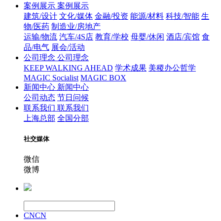
案例展示
案例展示
建筑/设计
文化/媒体
金融/投资
能源/材料
科技/智能
生
物/医药
制造业/房地产
运输/物流
汽车/4S店
教育/学校
母婴/休闲
酒店/宾馆
食
品/电气
展会/活动
公司理念
公司理念
KEEP WALKING AHEAD
学术成果
美稷办公哲学
MAGIC Socialist
MAGIC BOX
新闻中心
新闻中心
公司动态
节日问候
联系我们
联系我们
上海总部
全国分部
社交媒体
微信
微博
CN
CN