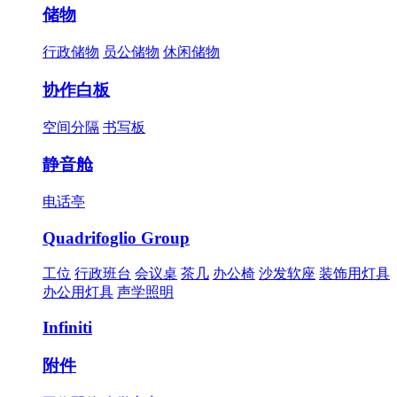
储物
行政储物
员公储物
休闲储物
协作白板
空间分隔
书写板
静音舱
电话亭
Quadrifoglio Group
工位
行政班台
会议桌
茶几
办公椅
沙发软座
装饰用灯具
办公用灯具
声学照明
Infiniti
附件