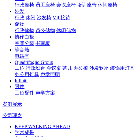
行政座椅
员工座椅
会议座椅
培训座椅
休闲座椅
沙发
行政
休闲
沙发椅
VIP接待
储物
行政储物
员公储物
休闲储物
协作白板
空间分隔
书写板
静音舱
电话亭
Quadrifoglio Group
工位
行政班台
会议桌
茶几
办公椅
沙发软座
装饰用灯具
办公用灯具
声学照明
Infiniti
附件
工位配件
声学方案
案例展示
公司理念
KEEP WALKING AHEAD
学术成果