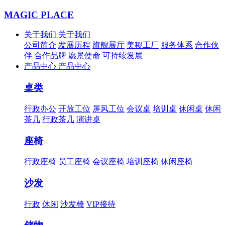
MAGIC PLACE
关于我们
关于我们
公司简介
发展历程
旗舰展厅
美稷工厂
服务体系
合作伙
伴
合作品牌
愿景使命
可持续发展
产品中心
产品中心
桌类
行政办公
开放工位
屏风工位
会议桌
培训桌
休闲桌
休闲
茶几
行政茶几
演讲桌
座椅
行政座椅
员工座椅
会议座椅
培训座椅
休闲座椅
沙发
行政
休闲
沙发椅
VIP接待