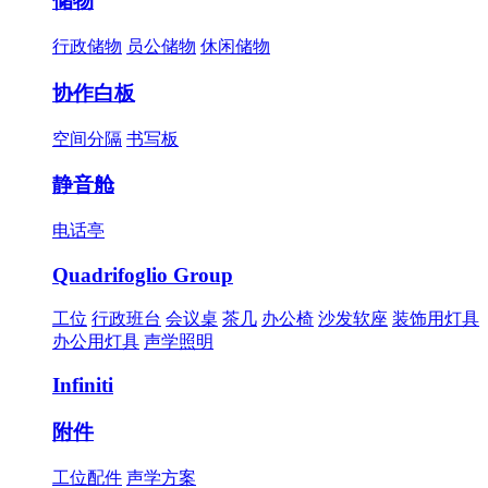
储物
行政储物
员公储物
休闲储物
协作白板
空间分隔
书写板
静音舱
电话亭
Quadrifoglio Group
工位
行政班台
会议桌
茶几
办公椅
沙发软座
装饰用灯具
办公用灯具
声学照明
Infiniti
附件
工位配件
声学方案