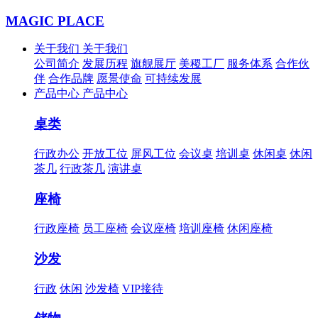
MAGIC PLACE
关于我们
关于我们
公司简介
发展历程
旗舰展厅
美稷工厂
服务体系
合作伙
伴
合作品牌
愿景使命
可持续发展
产品中心
产品中心
桌类
行政办公
开放工位
屏风工位
会议桌
培训桌
休闲桌
休闲
茶几
行政茶几
演讲桌
座椅
行政座椅
员工座椅
会议座椅
培训座椅
休闲座椅
沙发
行政
休闲
沙发椅
VIP接待