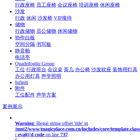
行政座椅
员工座椅
会议座椅
培训座椅
休闲座椅
沙发
行政
休闲
沙发椅
VIP接待
储物
行政储物
员公储物
休闲储物
协作白板
空间分隔
书写板
静音舱
电话亭
Quadrifoglio Group
工位
行政班台
会议桌
茶几
办公椅
沙发软座
装饰用灯具
办公用灯具
声学照明
Infiniti
附件
工位配件
声学方案
案例展示
Warning
: Illegal string offset 'title' in
/mnt2/www/magicplace.com.cn/includes/core/template.class
: eval()'d code
on line
737