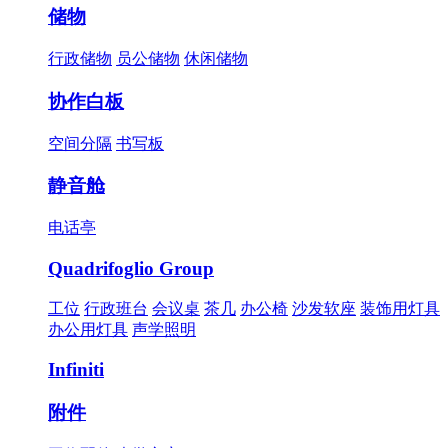
储物
行政储物
员公储物
休闲储物
协作白板
空间分隔
书写板
静音舱
电话亭
Quadrifoglio Group
工位
行政班台
会议桌
茶几
办公椅
沙发软座
装饰用灯具
办公用灯具
声学照明
Infiniti
附件