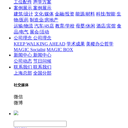
工位配件
声学方案
案例展示
案例展示
建筑/设计
文化/媒体
金融/投资
能源/材料
科技/智能
生
物/医药
制造业/房地产
运输/物流
汽车/4S店
教育/学校
母婴/休闲
酒店/宾馆
食
品/电气
展会/活动
公司理念
公司理念
KEEP WALKING AHEAD
学术成果
美稷办公哲学
MAGIC Socialist
MAGIC BOX
新闻中心
新闻中心
公司动态
节日问候
联系我们
联系我们
上海总部
全国分部
社交媒体
微信
微博