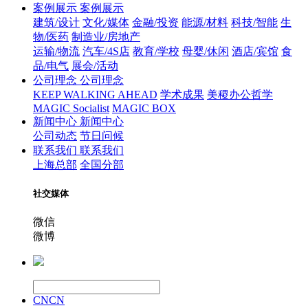
案例展示
案例展示
建筑/设计
文化/媒体
金融/投资
能源/材料
科技/智能
生
物/医药
制造业/房地产
运输/物流
汽车/4S店
教育/学校
母婴/休闲
酒店/宾馆
食
品/电气
展会/活动
公司理念
公司理念
KEEP WALKING AHEAD
学术成果
美稷办公哲学
MAGIC Socialist
MAGIC BOX
新闻中心
新闻中心
公司动态
节日问候
联系我们
联系我们
上海总部
全国分部
社交媒体
微信
微博
CN
CN