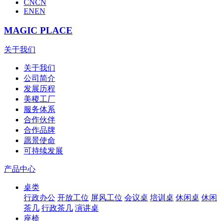
CN
CN
EN
EN
MAGIC PLACE
关于我们
关于我们
公司简介
发展历程
美稷工厂
服务体系
合作伙伴
合作品牌
愿景使命
可持续发展
产品中心
桌类
行政办公
开放工位
屏风工位
会议桌
培训桌
休闲桌
休闲
茶几
行政茶几
演讲桌
座椅