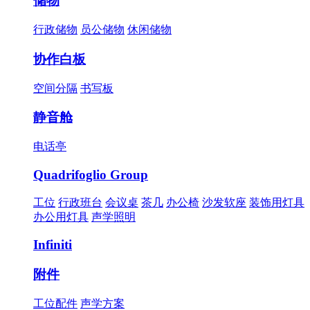
储物
行政储物
员公储物
休闲储物
协作白板
空间分隔
书写板
静音舱
电话亭
Quadrifoglio Group
工位
行政班台
会议桌
茶几
办公椅
沙发软座
装饰用灯具
办公用灯具
声学照明
Infiniti
附件
工位配件
声学方案